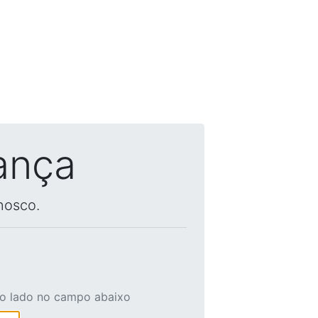
ança
nosco.
ao lado no campo abaixo