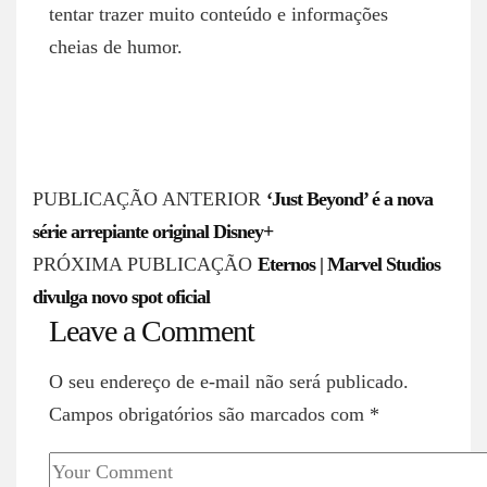
tentar trazer muito conteúdo e informações
cheias de humor.
P
PUBLICAÇÃO ANTERIOR
‘Just Beyond’ é a nova
o
série arrepiante original Disney+
s
PRÓXIMA PUBLICAÇÃO
Eternos | Marvel Studios
divulga novo spot oficial
t
Leave a Comment
n
a
O seu endereço de e-mail não será publicado.
v
Campos obrigatórios são marcados com
*
i
g