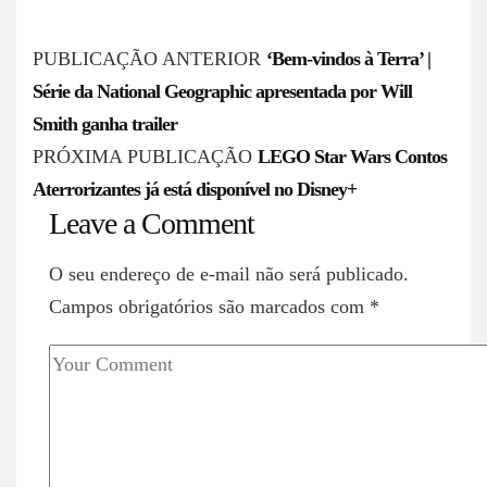
P
PUBLICAÇÃO ANTERIOR
‘Bem-vindos à Terra’ |
o
Série da National Geographic apresentada por Will
s
Smith ganha trailer
PRÓXIMA PUBLICAÇÃO
LEGO Star Wars Contos
t
Aterrorizantes já está disponível no Disney+
n
Leave a Comment
a
v
O seu endereço de e-mail não será publicado.
i
Campos obrigatórios são marcados com
*
g
a
t
i
o