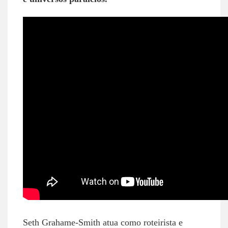
Seth Grahame-Smith atua como roteirista e