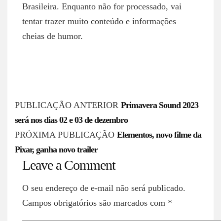
Brasileira. Enquanto não for processado, vai
tentar trazer muito conteúdo e informações
cheias de humor.
P
PUBLICAÇÃO ANTERIOR
Primavera Sound 2023
o
será nos dias 02 e 03 de dezembro
s
PRÓXIMA PUBLICAÇÃO
Elementos, novo filme da
Pixar, ganha novo trailer
t
Leave a Comment
n
a
O seu endereço de e-mail não será publicado.
v
Campos obrigatórios são marcados com
*
i