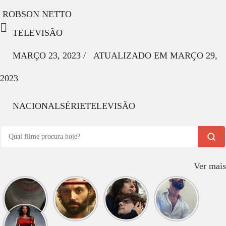
ROBSON NETTO
TELEVISÃO
MARÇO 23, 2023
/
ATUALIZADO EM
MARÇO 29,
2023
NACIONAL
SÉRIE
TELEVISÃO
Ver mais
O que
O que
O que
O que
assistir
assistir
assistir
assistir
hoje?
hoje?
hoje? O
hoje?
Longlegs
VOCÊ
Jardineiro
DEVA
O que
assistir