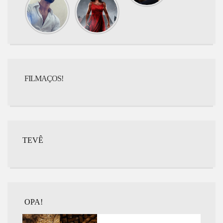
assistir
assistir
hoje?
hoje? G20
DEVA
FILMAÇOS!
TEVÊ
OPA!