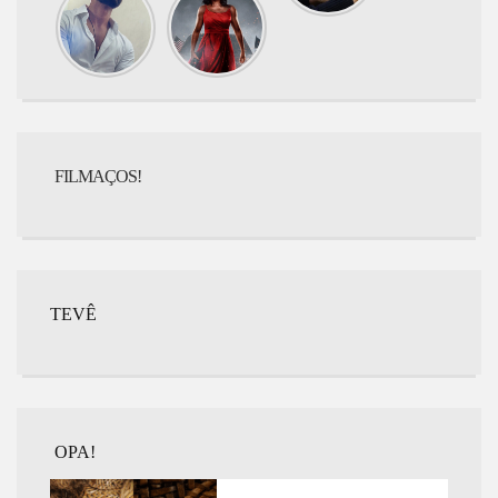
assistir
assistir
hoje?
hoje? G20
DEVA
FILMAÇOS!
TEVÊ
OPA!