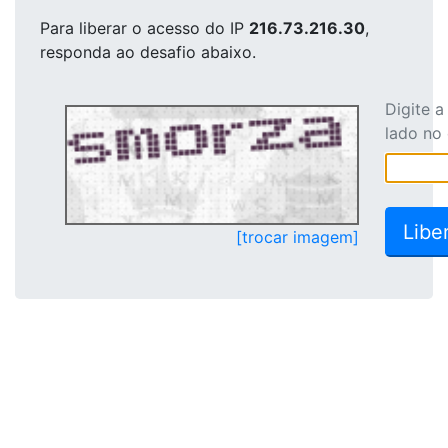
Para liberar o acesso
do IP
216.73.216.30
,
responda ao desafio abaixo.
Digite 
lado no
[trocar imagem]