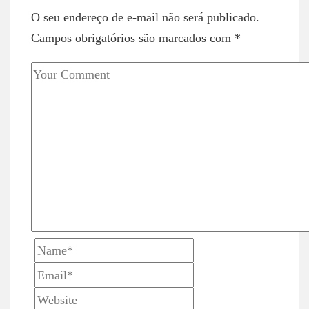
n
O seu endereço de e-mail não será publicado.
a
Campos obrigatórios são marcados com
*
v
i
g
a
t
i
o
n