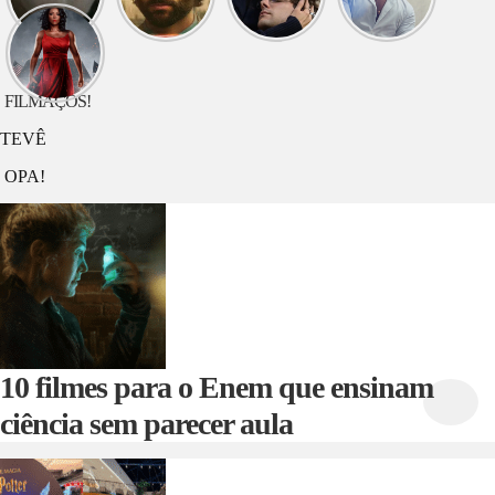
hoje?
hoje?
hoje? O
hoje?
Longlegs
VOCÊ
Jardineiro
DEVA
O que
assistir
hoje? G20
FILMAÇOS!
TEVÊ
OPA!
10 filmes para o Enem que ensinam
ciência sem parecer aula