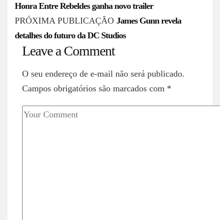
o
Honra Entre Rebeldes ganha novo trailer
s
PRÓXIMA PUBLICAÇÃO
James Gunn revela
detalhes do futuro da DC Studios
t
Leave a Comment
n
a
O seu endereço de e-mail não será publicado.
v
Campos obrigatórios são marcados com
*
i
g
a
t
i
o
n