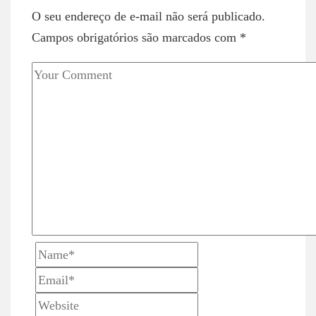
a
O seu endereço de e-mail não será publicado.
v
Campos obrigatórios são marcados com
*
i
g
a
t
i
o
n