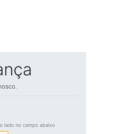
ança
nosco.
ao lado no campo abaixo