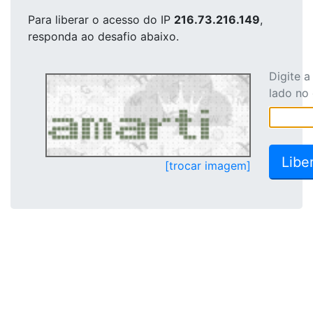
Para liberar o acesso
do IP
216.73.216.149
,
responda ao desafio abaixo.
Digite 
lado no
[trocar imagem]