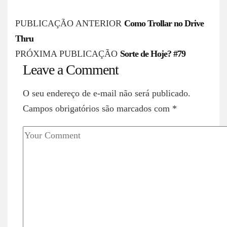
P
PUBLICAÇÃO ANTERIOR
Como Trollar no Drive
o
Thru
s
PRÓXIMA PUBLICAÇÃO
Sorte de Hoje? #79
Leave a Comment
t
n
O seu endereço de e-mail não será publicado.
a
Campos obrigatórios são marcados com
*
v
i
g
a
t
i
o