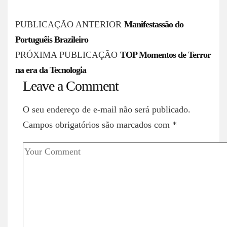
P
PUBLICAÇÃO ANTERIOR
Manifestassão do
o
Portuguêis Brazileiro
s
PRÓXIMA PUBLICAÇÃO
TOP Momentos de Terror
na era da Tecnologia
t
Leave a Comment
n
a
O seu endereço de e-mail não será publicado.
v
Campos obrigatórios são marcados com
*
i
g
a
t
i
o