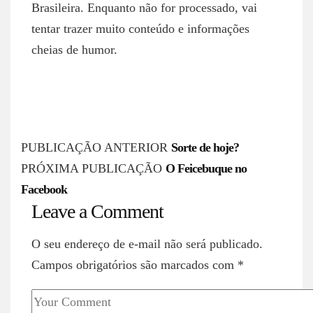
Brasileira. Enquanto não for processado, vai
tentar trazer muito conteúdo e informações
cheias de humor.
P
PUBLICAÇÃO ANTERIOR
Sorte de hoje?
o
PRÓXIMA PUBLICAÇÃO
O Feicebuque no
s
Facebook
Leave a Comment
t
n
O seu endereço de e-mail não será publicado.
a
Campos obrigatórios são marcados com
*
v
i