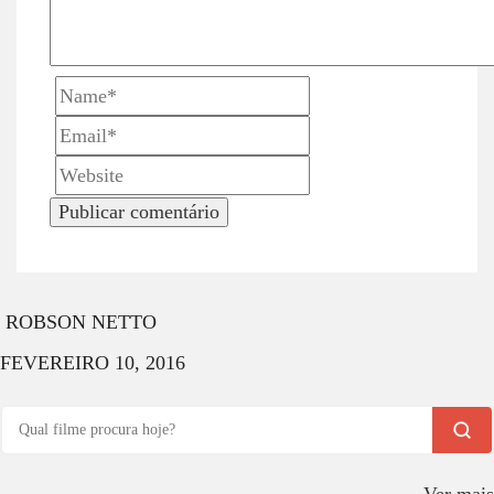
t
i
o
n
ROBSON NETTO
FEVEREIRO 10, 2016