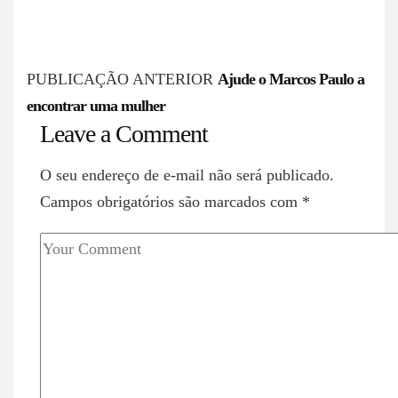
P
PUBLICAÇÃO ANTERIOR
Ajude o Marcos Paulo a
encontrar uma mulher
o
Leave a Comment
s
O seu endereço de e-mail não será publicado.
t
Campos obrigatórios são marcados com
*
n
a
v
i
g
a