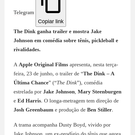
Telegram
Copiar link
The Dink ganha trailer e mostra Jake
Johnson em comédia sobre tênis, pickleball e
rivalidades.
A
Apple Original Films
apresenta, nesta terça-
feira, 23 de junho, o trailer de “
The Dink – A
Última Chance
” (“
The Dink
”), comédia
estrelada por
Jake Johnson
,
Mary Steenburgen
e
Ed Harris
. O longa-metragem tem direção de
Josh Greenbaum
e produção de
Ben Stiller
.
A trama acompanha Dusty Boyd, vivido por
Jake Johnson, um ex-prodígio do tênis que agora