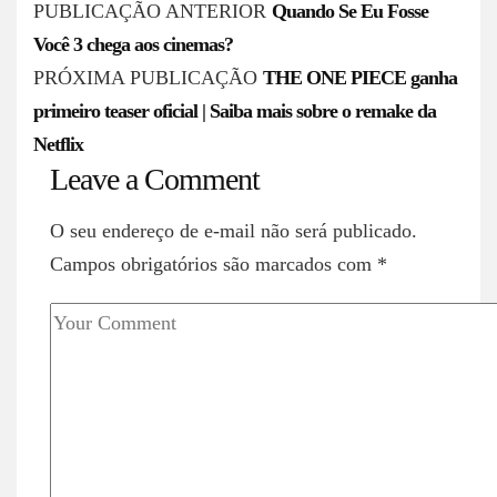
P
PUBLICAÇÃO ANTERIOR
Quando Se Eu Fosse
o
Você 3 chega aos cinemas?
s
PRÓXIMA PUBLICAÇÃO
THE ONE PIECE ganha
primeiro teaser oficial | Saiba mais sobre o remake da
t
Netflix
n
Leave a Comment
a
v
O seu endereço de e-mail não será publicado.
i
Campos obrigatórios são marcados com
*
g
a
t
i
o
n