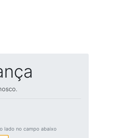
ança
nosco.
ao lado no campo abaixo