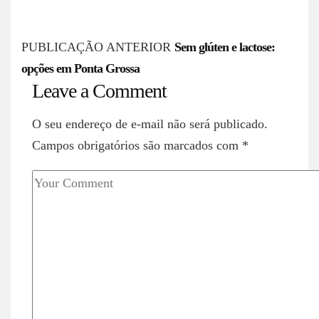
P
PUBLICAÇÃO ANTERIOR
Sem glúten e lactose:
opções em Ponta Grossa
o
Leave a Comment
s
O seu endereço de e-mail não será publicado.
t
Campos obrigatórios são marcados com
*
n
a
v
i
g
a