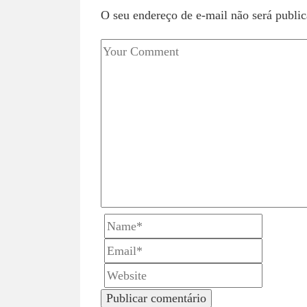
s
O seu endereço de e-mail não será public
t
n
a
v
i
g
a
t
i
o
n