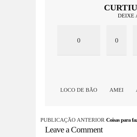
CURTIU
DEIXE 
0
0
LOCO DE BÃO
AMEI
P
PUBLICAÇÃO ANTERIOR
Coisas para fa
Leave a Comment
o