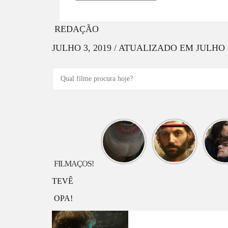
REDAÇÃO
JULHO 3, 2019
/
ATUALIZADO EM
JULHO 3
O que
O que
O q
assistir
assistir
assis
hoje?
hoje?
hoje
Longlegs
VOCÊ
Jardi
FILMAÇOS!
TEVÊ
OPA!