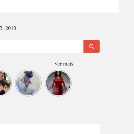
, 2019
Ver mais
ue
O que
O que
tir
assistir
assistir
? O
hoje?
hoje? G20
neiro
DEVA