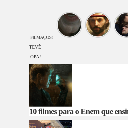
O que
O que
O q
assistir
assistir
assis
hoje?
hoje?
hoje
Longlegs
VOCÊ
Jardi
FILMAÇOS!
TEVÊ
OPA!
10 filmes para o Enem que ensi