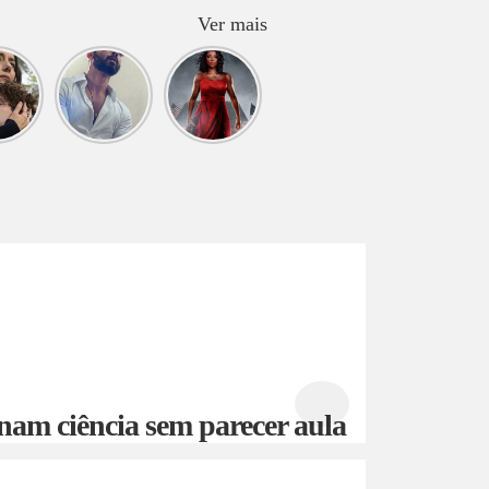
Ver mais
ue
O que
O que
tir
assistir
assistir
? O
hoje?
hoje? G20
neiro
DEVA
nam ciência sem parecer aula