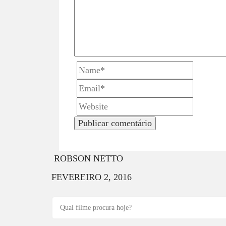
i
g
a
t
i
o
n
ROBSON NETTO
FEVEREIRO 2, 2016