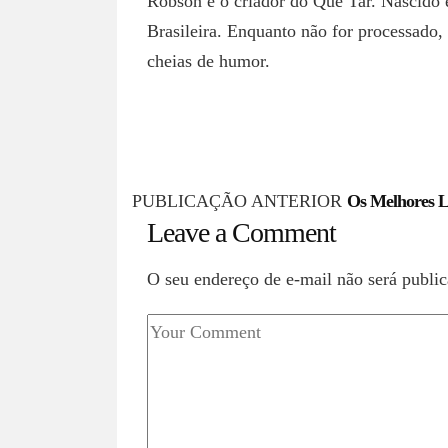
Robson é o criador do Que Tar. Nascido 
Brasileira. Enquanto não for processado,
cheias de humor.
P
PUBLICAÇÃO ANTERIOR
Os Melhores L
Leave a Comment
o
s
O seu endereço de e-mail não será public
t
n
a
v