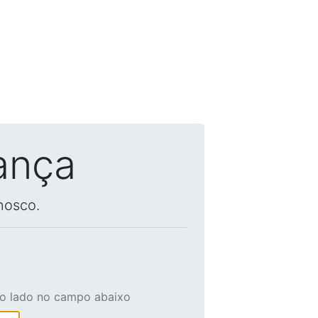
ança
nosco.
ao lado no campo abaixo