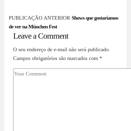
P
PUBLICAÇÃO ANTERIOR
Shows que gostaríamos
de ver na München Fest
o
Leave a Comment
s
O seu endereço de e-mail não será publicado.
t
Campos obrigatórios são marcados com
*
n
a
v
i
g
a
t