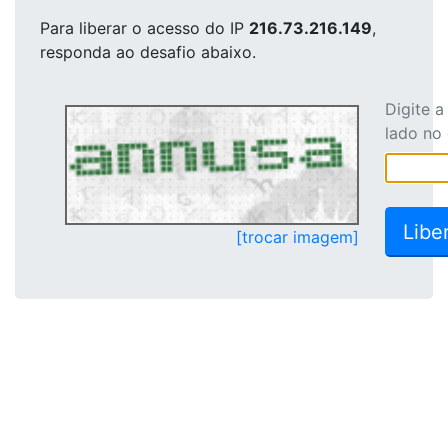
Para liberar o acesso
do IP
216.73.216.149
,
responda ao desafio abaixo.
Digite 
lado no
[trocar imagem]