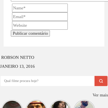
i
o
n
ROBSON NETTO
JANEIRO 13, 2016
Ver mais
O que
O que
O que
O que