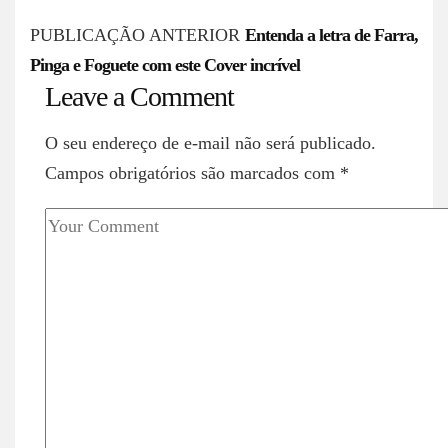
P
PUBLICAÇÃO ANTERIOR
Entenda a letra de Farra,
Pinga e Foguete com este Cover incrível
o
Leave a Comment
s
O seu endereço de e-mail não será publicado.
t
Campos obrigatórios são marcados com
*
n
a
v
i
g
a
t