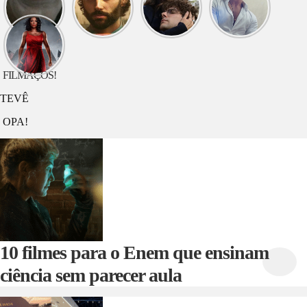
assistir
assistir
assistir
assistir
hoje?
hoje?
hoje? O
hoje?
Longlegs
VOCÊ
Jardineiro
DEVA
O que
assistir
hoje? G20
FILMAÇOS!
TEVÊ
OPA!
10 filmes para o Enem que ensinam
ciência sem parecer aula