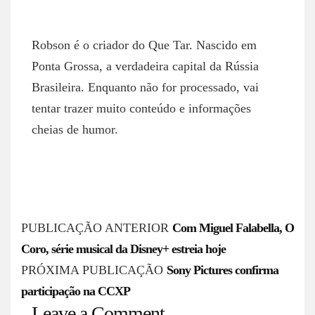
ROBSON NETTO
Robson é o criador do Que Tar. Nascido em
Ponta Grossa, a verdadeira capital da Rússia
Brasileira. Enquanto não for processado, vai
tentar trazer muito conteúdo e informações
cheias de humor.
P
PUBLICAÇÃO ANTERIOR
Com Miguel Falabella, O
o
Coro, série musical da Disney+ estreia hoje
s
PRÓXIMA PUBLICAÇÃO
Sony Pictures confirma
participação na CCXP
t
Leave a Comment