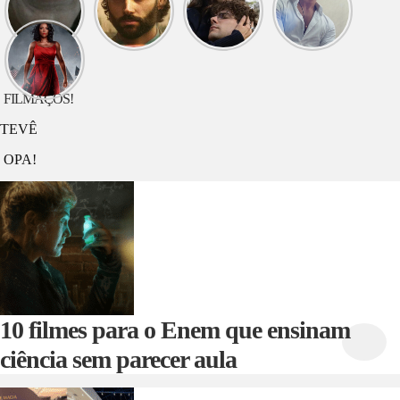
assistir
assistir
assistir
assistir
hoje?
hoje?
hoje? O
hoje?
Longlegs
VOCÊ
Jardineiro
DEVA
O que
assistir
hoje? G20
FILMAÇOS!
TEVÊ
OPA!
10 filmes para o Enem que ensinam
ciência sem parecer aula