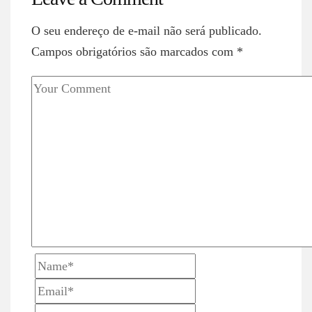
n
a
O seu endereço de e-mail não será publicado.
v
Campos obrigatórios são marcados com
*
i
g
a
t
i
o
n